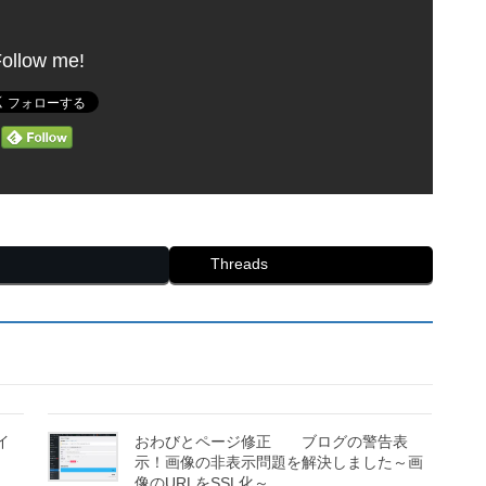
ollow me!
Threads
イ
おわびとページ修正 ブログの警告表
示！画像の非表示問題を解決しました～画
像のURLをSSL化～