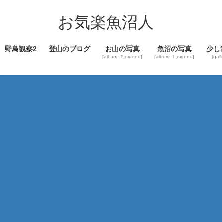
コ
ナ
ン
ビ
お気楽魚沼人
テ
ゲ
ン
ー
野鳥観察2
登山のブログ
お山の写真
魚沼の写真
少し
ツ
シ
[album=2,extend]
[album=1,extend]
[gal
へ
ョ
ス
ン
キ
に
ッ
移
プ
動