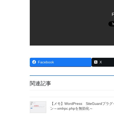
F
Facebook
X
関連記事
【メモ】WordPress SiteGuardプラグ
ン～xmlrpc.phpを無効化～