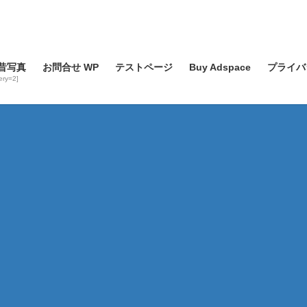
昔写真
お問合せ WP
テストページ
Buy Adspace
プライバ
lery=2]