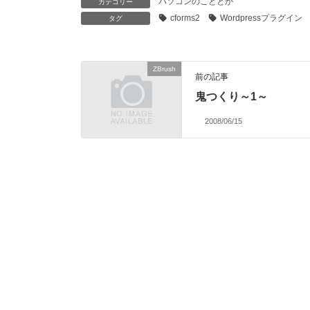
パソコンのこととか
カテゴリー
cforms2
Wordpressプラグイン
タグ
ZBrush
前の記事
鬼つくり～1～
2008/06/15