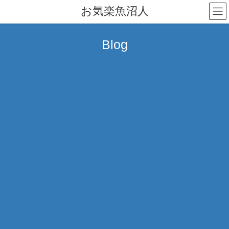
コ
ナ
お気楽魚沼人
ン
ビ
テ
ゲ
ン
ー
Blog
ツ
シ
へ
ョ
ス
ン
キ
に
ッ
移
プ
動