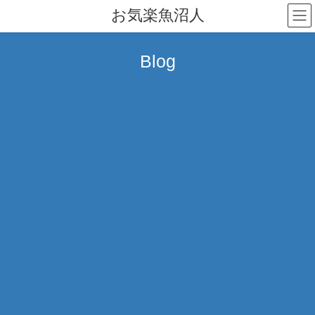
コ
ナ
お気楽魚沼人
ン
ビ
テ
ゲ
ン
ー
Blog
ツ
シ
へ
ョ
ス
ン
キ
に
ッ
移
プ
動