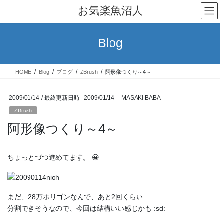
コ
ナ
お気楽魚沼人
ン
ビ
テ
ゲ
ン
ー
Blog
ツ
シ
へ
ョ
ス
ン
HOME
Blog
ブログ
ZBrush
阿形像つくり～4～
キ
に
ッ
移
プ
動
2009/01/14
/ 最終更新日時 :
2009/01/14
MASAKI BABA
ZBrush
阿形像つくり～4～
ちょっとづつ進めてます。 😀
まだ、28万ポリゴンなんで、あと2回くらい
分割できそうなので、今回は結構いい感じかも :sd: