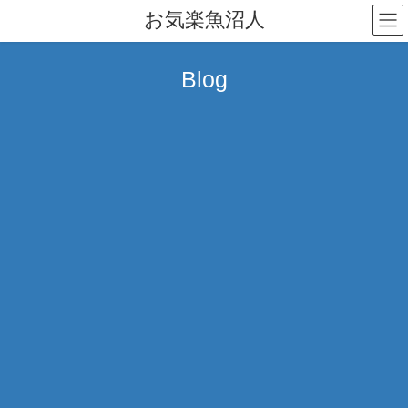
コ
ナ
お気楽魚沼人
ン
ビ
テ
ゲ
ン
ー
Blog
ツ
シ
へ
ョ
ス
ン
キ
に
ッ
移
プ
動