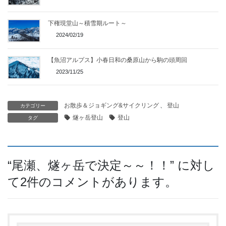
下権現堂山～積雪期ルート～
2024/02/19
【魚沼アルプス】小春日和の桑原山から駒の頭周回
2023/11/25
お散歩＆ジョギング&サイクリング
、
登山
カテゴリー
燧ヶ岳登山
登山
タグ
“
尾瀬、燧ヶ岳で決定～～！！
” に対し
て2件のコメントがあります。