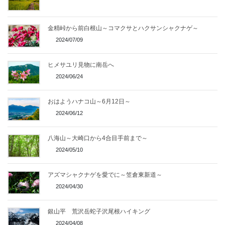
金精峠から前白根山～コマクサとハクサンシャクナゲ～
2024/07/09
ヒメサユリ見物に南岳へ
2024/06/24
おはようハナコ山～6月12日～
2024/06/12
八海山～大崎口から4合目手前まで～
2024/05/10
アズマシャクナゲを愛でに～笠倉東新道～
2024/04/30
銀山平 荒沢岳蛇子沢尾根ハイキング
2024/04/08