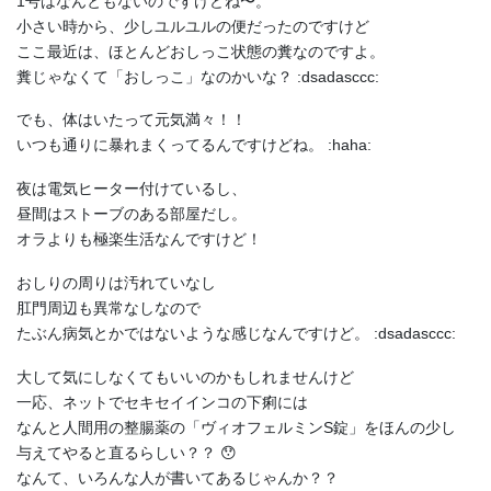
1号はなんともないのですけどね〜。
小さい時から、少しユルユルの便だったのですけど
ここ最近は、ほとんどおしっこ状態の糞なのですよ。
糞じゃなくて「おしっこ」なのかいな？ :dsadasccc:
でも、体はいたって元気満々！！
いつも通りに暴れまくってるんですけどね。 :haha:
夜は電気ヒーター付けているし、
昼間はストーブのある部屋だし。
オラよりも極楽生活なんですけど！
おしりの周りは汚れていなし
肛門周辺も異常なしなので
たぶん病気とかではないような感じなんですけど。 :dsadasccc:
大して気にしなくてもいいのかもしれませんけど
一応、ネットでセキセイインコの下痢には
なんと人間用の整腸薬の「ヴィオフェルミンS錠」をほんの少し
与えてやると直るらしい？？ 😯
なんて、いろんな人が書いてあるじゃんか？？