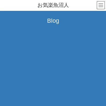
コ
ナ
お気楽魚沼人
ン
ビ
テ
ゲ
ン
ー
Blog
ツ
シ
へ
ョ
ス
ン
キ
に
ッ
移
プ
動