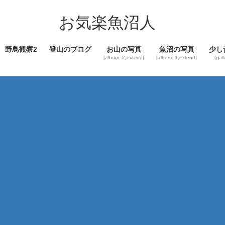
コ
ナ
ン
ビ
お気楽魚沼人
テ
ゲ
ン
ー
野鳥観察2
登山のブログ
お山の写真
魚沼の写真
少し
ツ
シ
[album=2,extend]
[album=1,extend]
[gal
へ
ョ
ス
ン
キ
に
ッ
移
プ
動