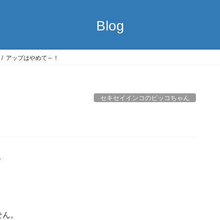
Blog
アップはやめて～！
セキセイインコのピッコちゃん
て
せん。