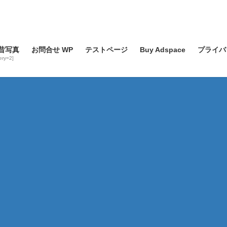
昔写真
お問合せ WP
テストページ
Buy Adspace
プライバ
lery=2]