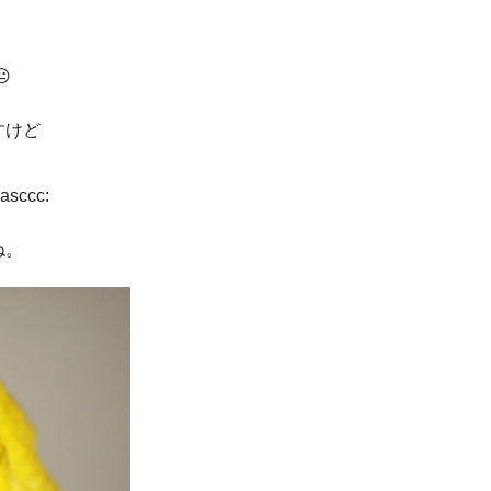

すけど
ccc:
ね。