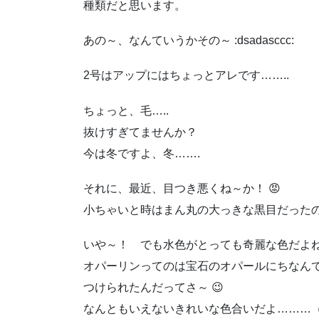
種類だと思います。
あの～、なんていうかその～ :dsadasccc:
2号はアップにはちょっとアレです……..
ちょっと、毛…..
抜けすぎてませんか？
今は冬ですよ、冬…….
それに、最近、目つき悪くね～か！ 😡
小ちゃいと時はまん丸の大っきな黒目だった
いや～！ でも水色がとっても奇麗な色だよ
オパーリンってのは宝石のオパールにちなん
つけられたんだってさ～ 😉
なんともいえないきれいな色合いだよ………