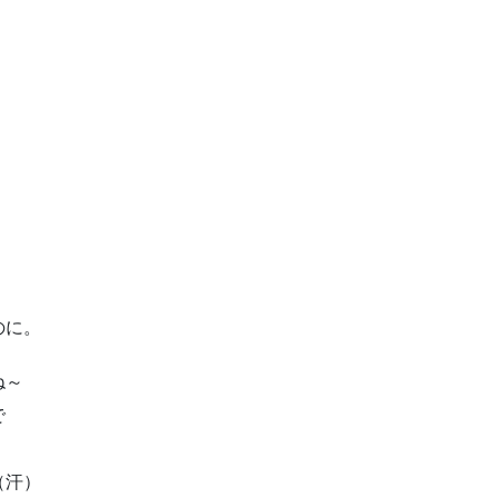
のに。
ね～
で
（汗）