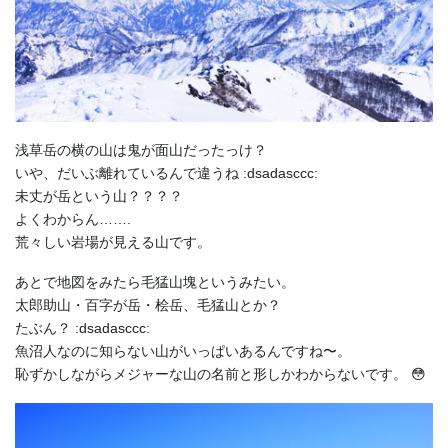
浅草岳の横の山は鬼が面山だったっけ？
いや、だいぶ離れているんで違うね :dsadasccc:
未丈が岳という山？？？？
よくわからん…….
荒々しい岩場が見える山です。
あとで地図をみたら毛猛山塊というみたい。
太郎助山・百字が岳・桧岳、毛猛山とか？
たぶん？ :dsadasccc:
魚沼人なのに知らない山がいっぱいあるんですね〜。
恥ずかしながらメジャーな山の名前と形しかわからないです。 😳