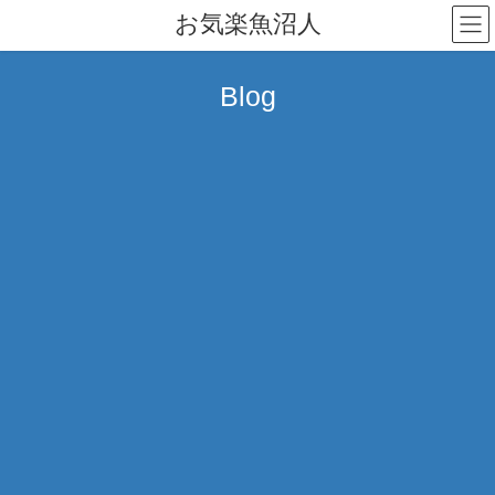
コ
ナ
お気楽魚沼人
ン
ビ
テ
ゲ
ン
ー
Blog
ツ
シ
へ
ョ
ス
ン
キ
に
ッ
移
プ
動