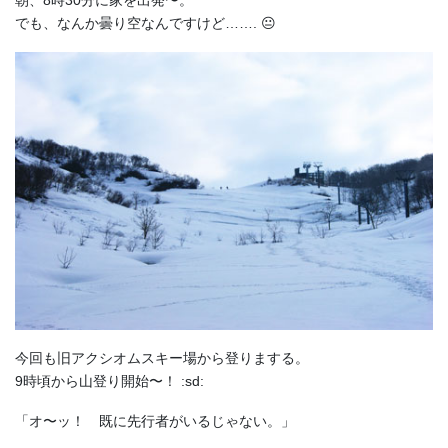
朝、8時30分に家を出発〜。
でも、なんか曇り空なんですけど……. 😐
今回も旧アクシオムスキー場から登りまする。
9時頃から山登り開始〜！ :sd:
「オ〜ッ！ 既に先行者がいるじゃない。」