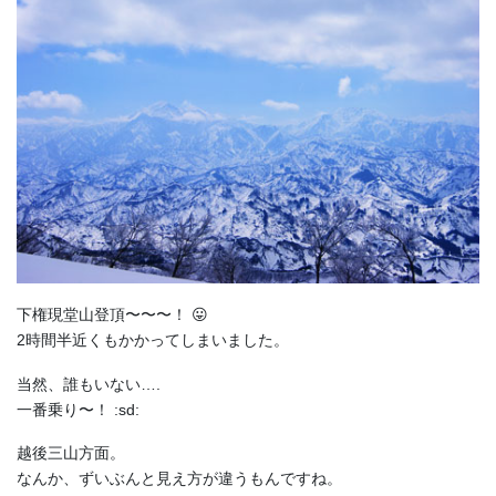
下権現堂山登頂〜〜〜！ 😛
2時間半近くもかかってしまいました。
当然、誰もいない….
一番乗り〜！ :sd:
越後三山方面。
なんか、ずいぶんと見え方が違うもんですね。