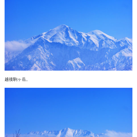
越後駒ヶ岳。