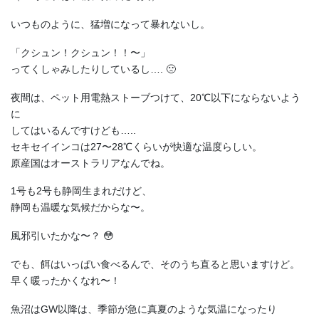
いつものように、猛増になって暴れないし。
「クシュン！クシュン！！〜」
ってくしゃみしたりしているし…. 🙁
夜間は、ペット用電熱ストーブつけて、20℃以下にならないよう
に
してはいるんですけども…..
セキセイインコは27〜28℃くらいが快適な温度らしい。
原産国はオーストラリアなんでね。
1号も2号も静岡生まれだけど、
静岡も温暖な気候だからな〜。
風邪引いたかな〜？ 😳
でも、餌はいっぱい食べるんで、そのうち直ると思いますけど。
早く暖ったかくなれ〜！
魚沼はGW以降は、季節が急に真夏のような気温になったり