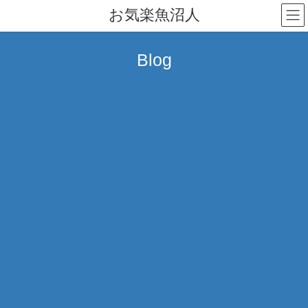
コ
ナ
お気楽魚沼人
ン
ビ
テ
ゲ
ン
ー
Blog
ツ
シ
へ
ョ
ス
ン
キ
に
ッ
移
プ
動