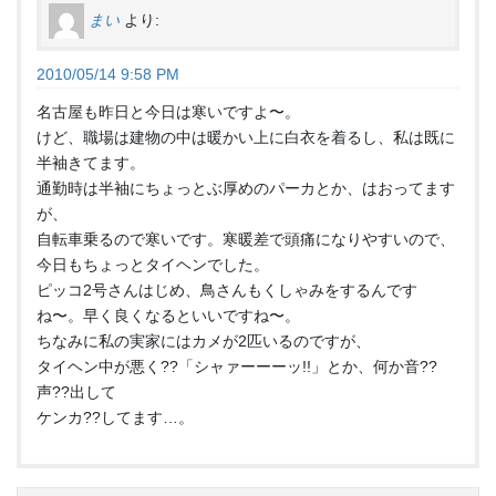
まい
より:
2010/05/14 9:58 PM
名古屋も昨日と今日は寒いですよ〜。
けど、職場は建物の中は暖かい上に白衣を着るし、私は既に
半袖きてます。
通勤時は半袖にちょっとぶ厚めのパーカとか、はおってます
が、
自転車乗るので寒いです。寒暖差で頭痛になりやすいので、
今日もちょっとタイヘンでした。
ピッコ2号さんはじめ、鳥さんもくしゃみをするんです
ね〜。早く良くなるといいですね〜。
ちなみに私の実家にはカメが2匹いるのですが、
タイヘン中が悪く??「シャァーーーッ!!」とか、何か音??
声??出して
ケンカ??してます…。