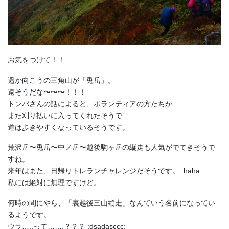
お気をつけて！！
遥か向こうの三角山が「兎岳」。
遠そうだな〜〜〜！！！
トンバさんの話によると、ボランティアの方たちが
また刈り払いに入ってくれたそうで
道は歩きやすくなっているそうです。
荒沢岳〜兎岳〜中ノ岳〜越後駒ヶ岳の縦走も人気がでてきそうで
すね。
来年はまた、日帰りトレランチャレンジだそうです。 :haha:
私には絶対に無理ですけど。
何時の間にやら、「裏越後三山縦走」なんていう名前になってい
るようです。
ウラ…..って…….？？？ :dsadasccc: