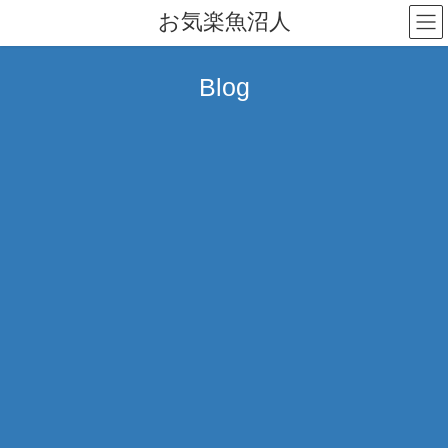
コ
ナ
お気楽魚沼人
ン
ビ
テ
ゲ
ン
ー
Blog
ツ
シ
へ
ョ
ス
ン
キ
に
ッ
移
プ
動