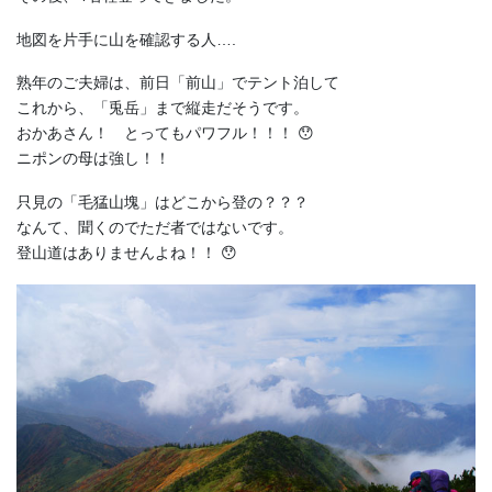
地図を片手に山を確認する人….
熟年のご夫婦は、前日「前山」でテント泊して
これから、「兎岳」まで縦走だそうです。
おかあさん！ とってもパワフル！！！ 😯
ニポンの母は強し！！
只見の「毛猛山塊」はどこから登の？？？
なんて、聞くのでただ者ではないです。
登山道はありませんよね！！ 😯