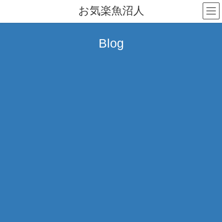
コ
ナ
お気楽魚沼人
ン
ビ
テ
ゲ
ン
ー
Blog
ツ
シ
へ
ョ
ス
ン
キ
に
ッ
移
プ
動