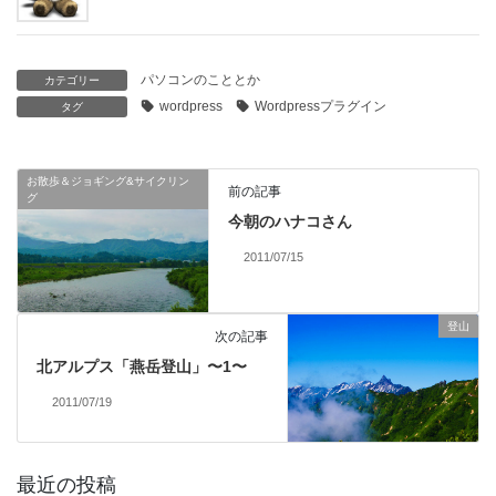
パソコンのこととか
カテゴリー
wordpress
Wordpressプラグイン
タグ
お散歩＆ジョギング&サイクリン
前の記事
グ
今朝のハナコさん
2011/07/15
登山
次の記事
北アルプス「燕岳登山」〜1〜
2011/07/19
最近の投稿