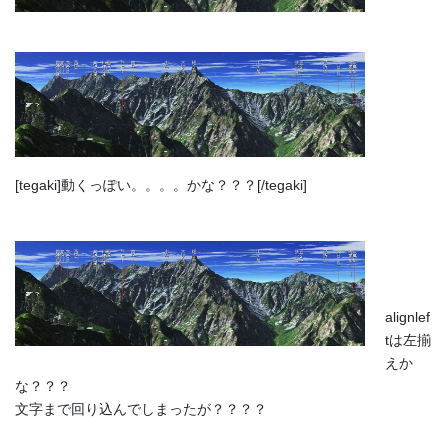
[tegaki]動くっぽい。。。。かな？？？[/tegaki]
alignlef
tは左揃
えか
な？？？
文字まで回り込んでしまったが？？？？