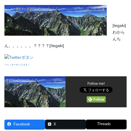
[tegaki]
わから
んち
ん。。。。。。？？？？[/tegaki]
ツイッターやってます！
Follow me!
Threads
Facebook
X