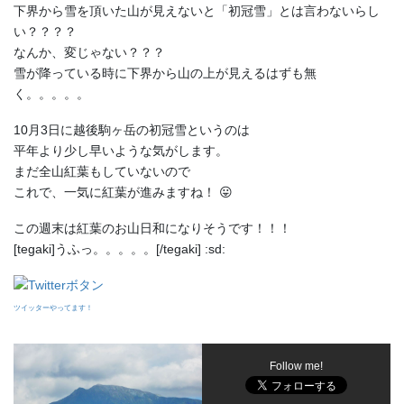
下界から雪を頂いた山が見えないと「初冠雪」とは言わないらし
い？？？？
なんか、変じゃない？？？
雪が降っている時に下界から山の上が見えるはずも無
く。。。。。
10月3日に越後駒ヶ岳の初冠雪というのは
平年より少し早いような気がします。
まだ全山紅葉もしていないので
これで、一気に紅葉が進みますね！ 😛
この週末は紅葉のお山日和になりそうです！！！
[tegaki]うふっ。。。。。[/tegaki] :sd:
ツイッターやってます！
Follow me!