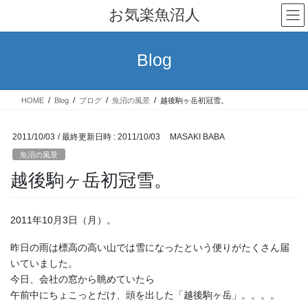
コ
ナ
お気楽魚沼人
ン
ビ
テ
ゲ
ン
ー
Blog
ツ
シ
へ
ョ
ス
ン
HOME
Blog
ブログ
魚沼の風景
越後駒ヶ岳初冠雪。
キ
に
ッ
移
プ
動
2011/10/03
/ 最終更新日時 :
2011/10/03
MASAKI BABA
魚沼の風景
越後駒ヶ岳初冠雪。
2011年10月3日（月）。
昨日の雨は標高の高い山では雪になったという便りがたくさん届
いていました。
今日、会社の窓から眺めていたら
午前中にちょこっとだけ、頭を出した「越後駒ヶ岳」。。。。