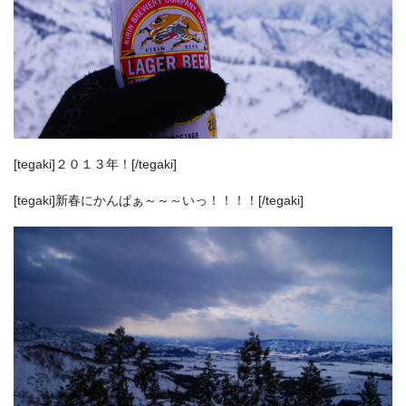
[tegaki]２０１３年！[/tegaki]
[tegaki]新春にかんぱぁ～～～いっ！！！！[/tegaki]