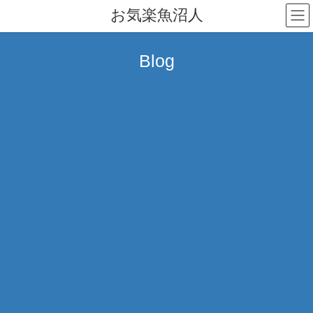
コ
ナ
お気楽魚沼人
ン
ビ
テ
ゲ
ン
ー
Blog
ツ
シ
へ
ョ
ス
ン
キ
に
ッ
移
プ
動