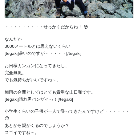
・・・・・・・・・せっかくだからね！ 😳
なんだか
3000メートルとは思えないくらい
[tegaki]暑いのですが・・・・・[/tegaki]
お日様カンカンになってきたし、
完全無風。
でも気持ちがいいですね～。
梅雨の合間としてはとても貴重な山日和です。
[tegaki]晴れ男バンザイっ！[/tegaki]
小学生くらいの子供が一人で登ってきたんですけど・・・・・・
😯
あとから親がくるのでしょうか？
スゴイですね～。