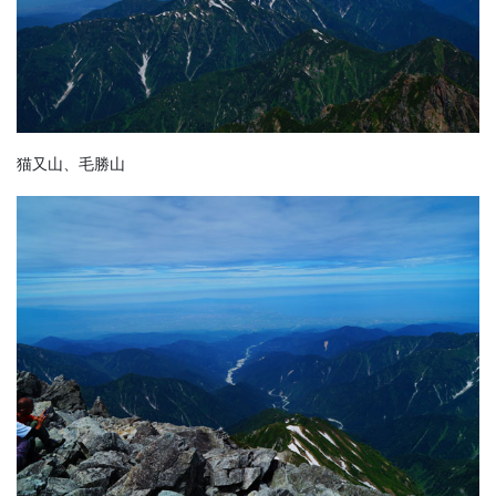
猫又山、毛勝山