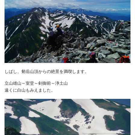
しばし、剱岳山頂からの絶景を満喫します。
立山雄山～室堂～剣御前～浄土山
遠くに白山もみえました。