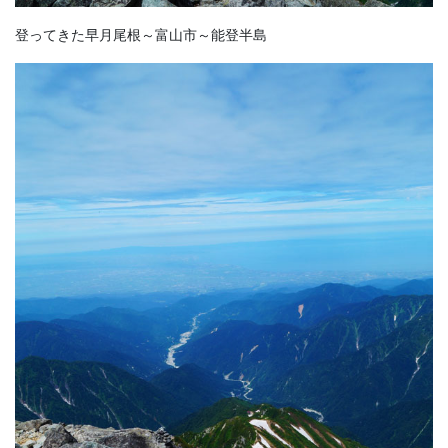
登ってきた早月尾根～富山市～能登半島