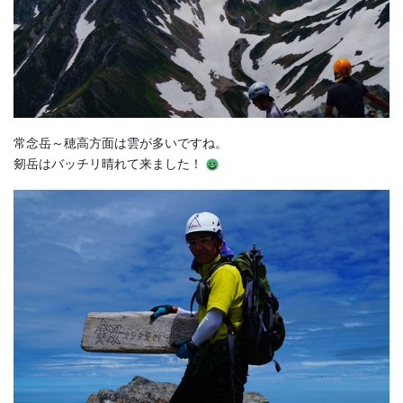
常念岳～穂高方面は雲が多いですね。
剱岳はバッチリ晴れて来ました！