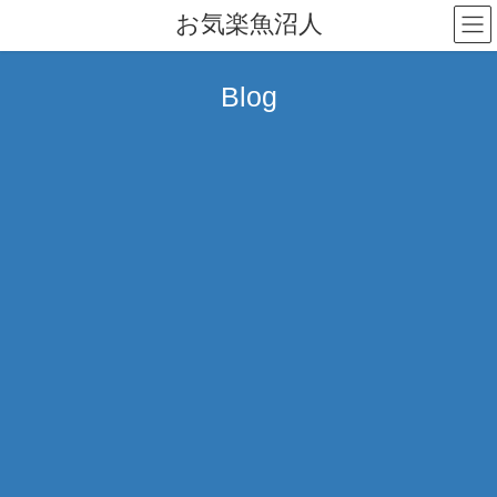
コ
ナ
お気楽魚沼人
ン
ビ
テ
ゲ
ン
ー
Blog
ツ
シ
へ
ョ
ス
ン
キ
に
ッ
移
プ
動