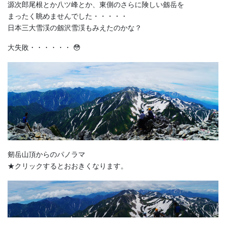
源次郎尾根とか八ツ峰とか、東側のさらに険しい劔岳を
まったく眺めませんでした・・・・・
日本三大雪渓の劔沢雪渓もみえたのかな？
大失敗・・・・・・ 😳
剱岳山頂からのパノラマ
★クリックするとおおきくなります。