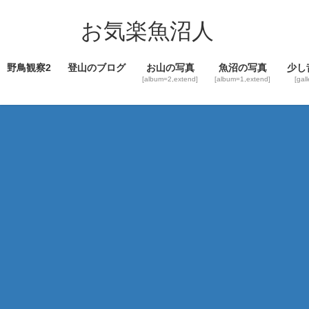
コ
ナ
ン
ビ
お気楽魚沼人
テ
ゲ
ン
ー
野鳥観察2
登山のブログ
お山の写真
魚沼の写真
少し
ツ
シ
[album=2,extend]
[album=1,extend]
[gal
へ
ョ
ス
ン
キ
に
ッ
移
プ
動