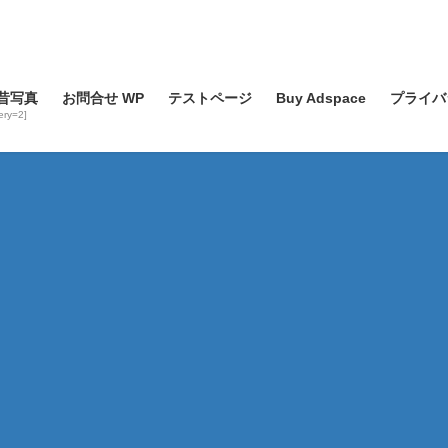
昔写真
お問合せ WP
テストページ
Buy Adspace
プライバ
lery=2]