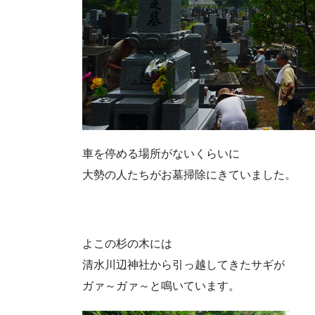
車を停める場所がないくらいに
大勢の人たちがお墓掃除にきていました。
よこの杉の木には
清水川辺神社から引っ越してきたサギが
ガァ～ガァ～と鳴いています。