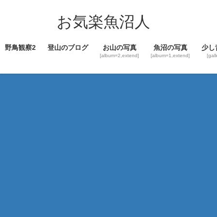
コ
ナ
ン
ビ
お気楽魚沼人
テ
ゲ
ン
ー
野鳥観察2
登山のブログ
お山の写真
魚沼の写真
少し
ツ
シ
[album=2,extend]
[album=1,extend]
[gal
へ
ョ
ス
ン
キ
に
ッ
移
プ
動