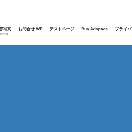
昔写真
お問合せ WP
テストページ
Buy Adspace
プライバ
lery=2]