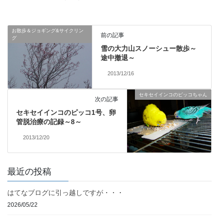
お散歩＆ジョギング&サイクリン
前の記事
グ
雪の大力山スノーシュー散歩～
途中撤退～
2013/12/16
セキセイインコのピッコちゃん
次の記事
セキセイインコのピッコ1号、卵
管脱治療の記録～8～
2013/12/20
最近の投稿
はてなブログに引っ越しですが・・・
2026/05/22