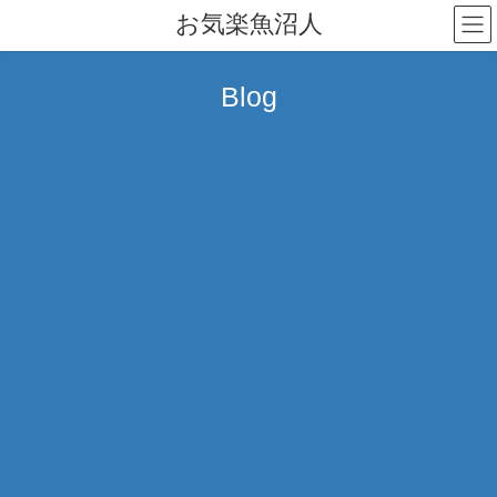
コ
ナ
お気楽魚沼人
ン
ビ
テ
ゲ
ン
ー
Blog
ツ
シ
へ
ョ
ス
ン
キ
に
ッ
移
プ
動