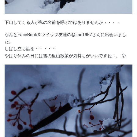
下山してくる人が私の名前を呼ぶではありませんか・・・・
なんとFaceBook＆ツイッタ友達の
@itac1957
さんに出会いまし
た。
しばし立ち話を・・・・・
やはり休みの日には雪の里山散策が気持ちがいいですね～。 😛