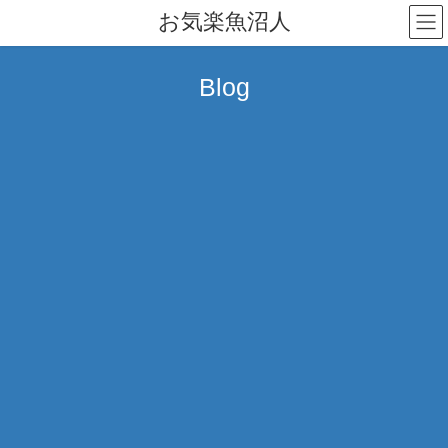
コ
ナ
お気楽魚沼人
ン
ビ
テ
ゲ
ン
ー
Blog
ツ
シ
へ
ョ
ス
ン
キ
に
ッ
移
プ
動