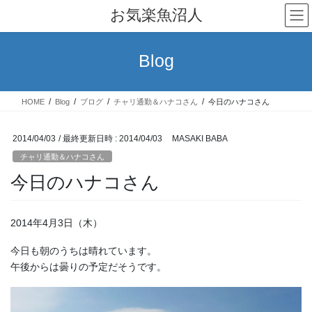
コ
ナ
お気楽魚沼人
ン
ビ
テ
ゲ
ン
ー
Blog
ツ
シ
へ
ョ
ス
ン
HOME
Blog
ブログ
チャリ通勤＆ハナコさん
今日のハナコさん
キ
に
ッ
移
プ
動
2014/04/03
/ 最終更新日時 :
2014/04/03
MASAKI BABA
チャリ通勤＆ハナコさん
今日のハナコさん
2014年4月3日（木）
今日も朝のうちは晴れています。
午後からは曇りの予定だそうです。