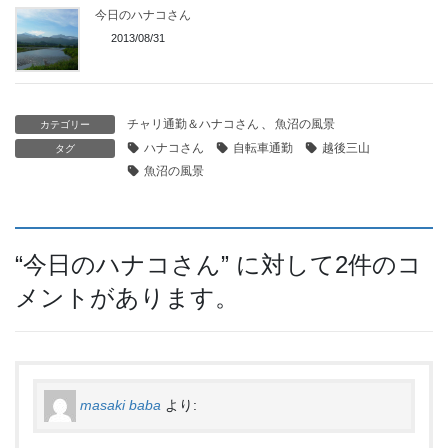
今日のハナコさん
2013/08/31
チャリ通勤＆ハナコさん
、
魚沼の風景
カテゴリー
ハナコさん
自転車通勤
越後三山
タグ
魚沼の風景
“
今日のハナコさん
” に対して2件のコ
メントがあります。
masaki baba
より: