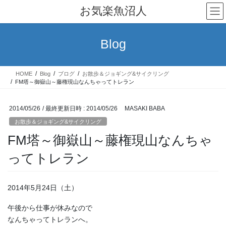
コ
ナ
お気楽魚沼人
ン
ビ
テ
ゲ
ン
ー
Blog
ツ
シ
へ
ョ
ス
ン
HOME
Blog
ブログ
お散歩＆ジョギング&サイクリング
キ
に
FM塔～御嶽山～藤権現山なんちゃってトレラン
ッ
移
プ
動
2014/05/26
/ 最終更新日時 :
2014/05/26
MASAKI BABA
お散歩＆ジョギング&サイクリング
FM塔～御嶽山～藤権現山なんちゃ
ってトレラン
2014年5月24日（土）
午後から仕事が休みなので
なんちゃってトレランへ。