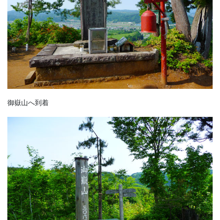
御嶽山へ到着