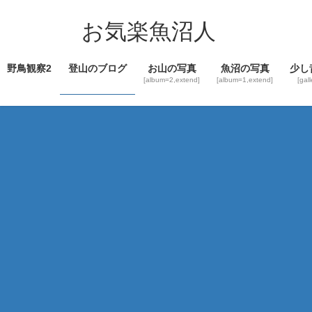
コ
ナ
ン
ビ
お気楽魚沼人
テ
ゲ
ン
ー
野鳥観察2
登山のブログ
お山の写真
魚沼の写真
少し
ツ
シ
[album=2,extend]
[album=1,extend]
[gal
へ
ョ
ス
ン
キ
に
ッ
移
プ
動