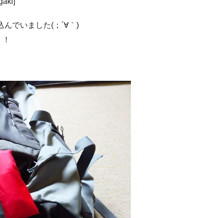
ki]
んでいました(；´∀｀)
！！