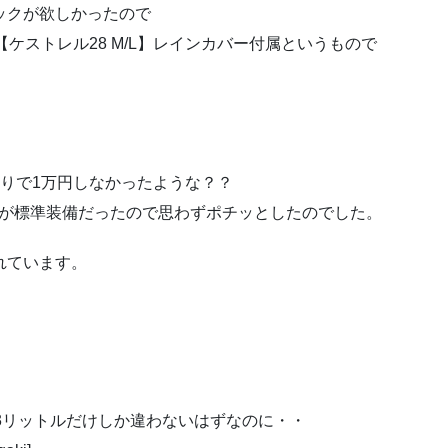
ックが欲しかったので
ケストレル28 M/L】レインカバー付属というもので
安売りで1万円しなかったような？？
ーが標準装備だったので思わずポチッとしたのでした。
れています。
で3リットルだけしか違わないはずなのに・・