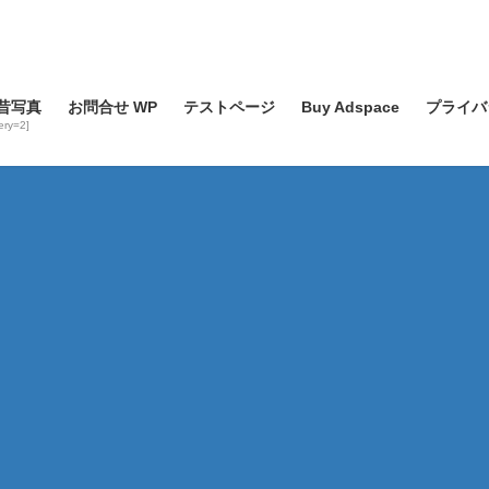
昔写真
お問合せ WP
テストページ
Buy Adspace
プライバ
lery=2]