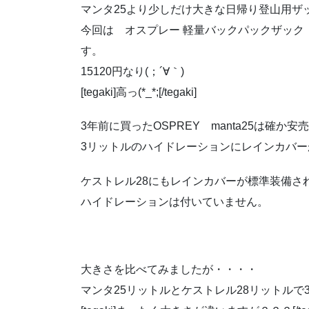
マンタ25より少しだけ大きな日帰り登山用ザ
今回は オスプレー 軽量バックパックザック【
す。
15120円なり(；´∀｀)
[tegaki]高っ(*_*;[/tegaki]
3年前に買ったOSPREY manta25は確か
3リットルのハイドレーションにレインカバ
ケストレル28にもレインカバーが標準装備さ
ハイドレーションは付いていません。
大きさを比べてみましたが・・・・
マンタ25リットルとケストレル28リットル