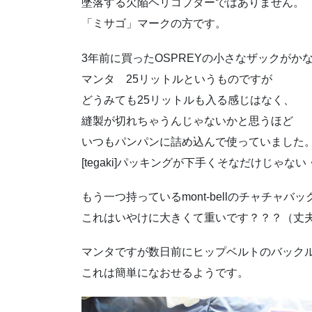
墜落する欠陥ヘリコプターではありません。
「ミサゴ」マークの方です。
3年前に買ったOSPREYの小さなザックが
マンタ 25リットルというものですが
どうみても25リットルも入る感じはなく、
縫製が切れちゃうんじゃないかと思うほど
いつもパンパンに詰め込んで使っていました
[tegaki]パッキングが下手くそなだけじゃない・・・
もう一つ持っているmont-bellのチャチャ
これはいやけに大きくて重いです？？？（丈
マンタですが数日前にヒップベルトのバック
これは簡単になおせるようです。