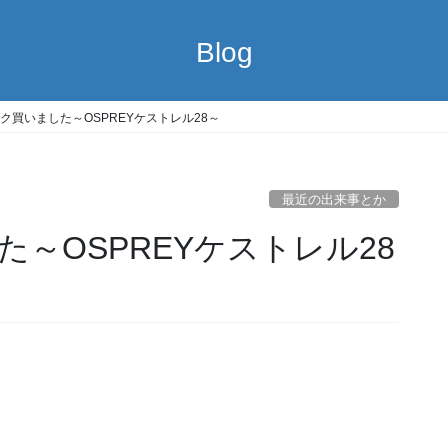
Blog
ク買いました～OSPREYケストレル28～
最近の出来事とか
～OSPREYケストレル28