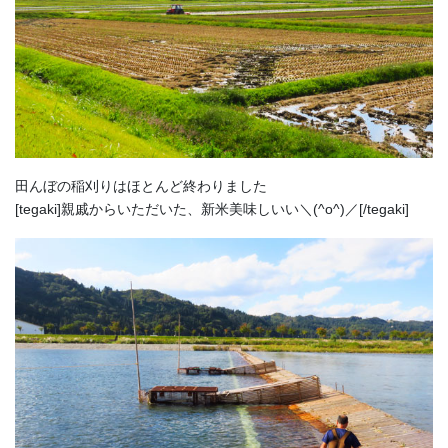
田んぼの稲刈りはほとんど終わりました
[tegaki]親戚からいただいた、新米美味しいい＼(^o^)／[/tegaki]