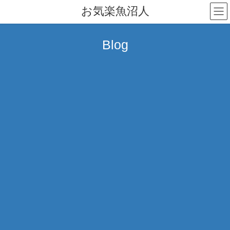
コ
ナ
お気楽魚沼人
ン
ビ
テ
ゲ
ン
ー
Blog
ツ
シ
へ
ョ
ス
ン
キ
に
ッ
移
プ
動