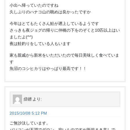
小出へ帰っていたのですね
久しぶりのハナコ山の眺めは良かったですか
今年はとてもたくさん鮭が遡上しているようです
さっきも夜ジョグの帰りに仲橋の下をのぞくと10匹以上はい
ましたよ(^^)
夜は鮭釣りをしている人もいます
家も親戚から新米をいただいたので毎日美味しく食べていま
す
魚沼のコシヒカリはやっぱり最高です！！
信徳
より:
2015/10/08 5:12 PM
ご無沙汰しています。
パソコンが不調でダウン、安いものですが新規まき直しで