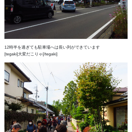
12時半を過ぎても駐車場へは長い列ができています
[tegaki]大変だこりゃ[/tegaki]