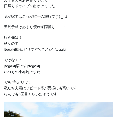
カミさんもお休みですので
日帰りドライブへ出かけました
我が家ではこれが唯一の旅行です(-_-;)
天気予報はあまり優れず雨曇り・・・・
行き先は！！
秋なので
[tegaki]松茸狩りです＼(^o^)／[/tegaki]
ではなくて
[tegaki]栗です[/tegaki]
いつもの小布施ですね
でも3年ぶりです
私たち夫婦はリピート率が異様にも高いです
なんでも8回目くらいだそうです