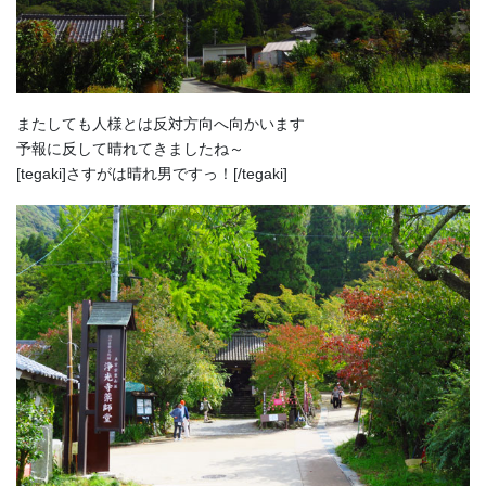
またしても人様とは反対方向へ向かいます
予報に反して晴れてきましたね～
[tegaki]さすがは晴れ男ですっ！[/tegaki]