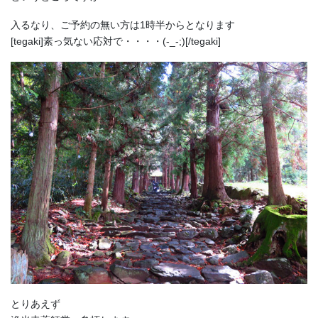
入るなり、ご予約の無い方は1時半からとなります
[tegaki]素っ気ない応対で・・・・(-_-;)[/tegaki]
とりあえず