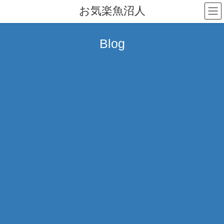
コ
ナ
お気楽魚沼人
ン
ビ
テ
ゲ
ン
ー
Blog
ツ
シ
へ
ョ
ス
ン
キ
に
ッ
移
プ
動