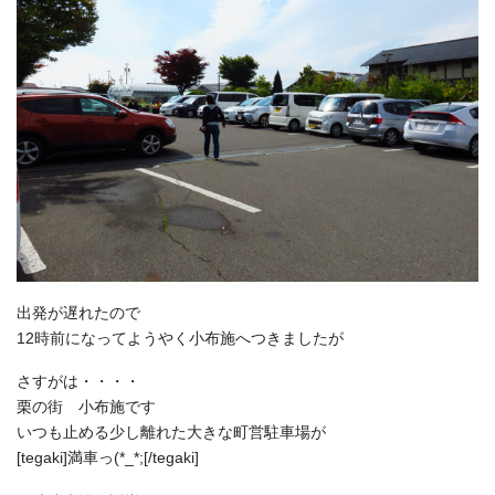
出発が遅れたので
12時前になってようやく小布施へつきましたが
さすがは・・・・
栗の街 小布施です
いつも止める少し離れた大きな町営駐車場が
[tegaki]満車っ(*_*;[/tegaki]