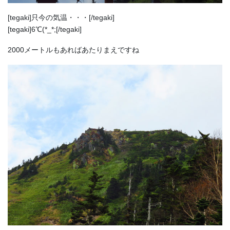
[tegaki]只今の気温・・・[/tegaki]
[tegaki]6℃(*_*;[/tegaki]
2000メートルもあればあたりまえですね