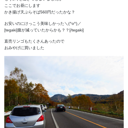
ここでお昼にします
かき揚げ天ぷらそば560円だったかな？
お安いのにけっこう美味しかった＼(^o^)／
[tegaki]腹が減っていたからかも？？[/tegaki]
直売リンゴもたくさんあったので
おみやげに買いました