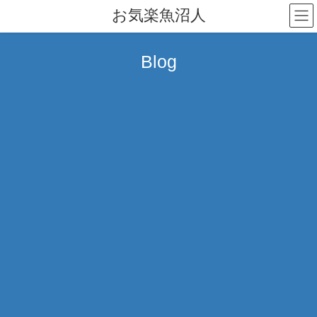
コ
ナ
お気楽魚沼人
ン
ビ
テ
ゲ
ン
ー
Blog
ツ
シ
へ
ョ
ス
ン
キ
に
ッ
移
プ
動