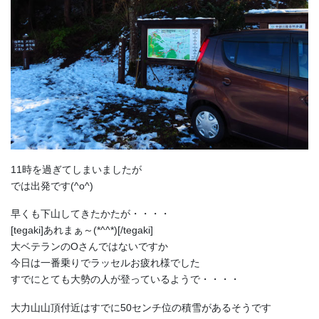
11時を過ぎてしまいましたが
では出発です(^o^)
早くも下山してきたかたが・・・・
[tegaki]あれまぁ～(*^^*)[/tegaki]
大ベテランのOさんではないですか
今日は一番乗りでラッセルお疲れ様でした
すでにとても大勢の人が登っているようで・・・・
大力山山頂付近はすでに50センチ位の積雪があるそうです