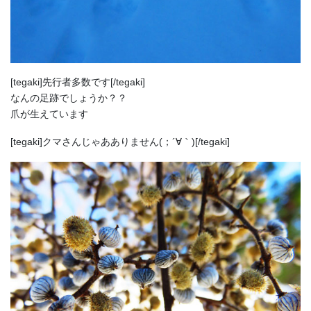
[tegaki]先行者多数です[/tegaki]
なんの足跡でしょうか？？
爪が生えています
[tegaki]クマさんじゃあありません(；´∀｀)[/tegaki]