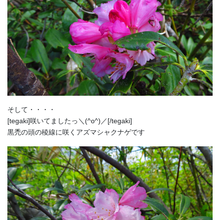
そして・・・・
[tegaki]咲いてましたっ＼(^o^)／[/tegaki]
黒禿の頭の稜線に咲くアズマシャクナゲです