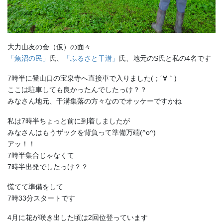
大力山友の会（仮）の面々
「魚沼の民」
氏、
「ふるさと干溝」
氏、地元のS氏と私の4名です
7時半に登山口の宝泉寺へ直接車で入りました(；´∀｀)
ここは駐車しても良かったんでしたっけ？？
みなさん地元、干溝集落の方々なのでオッケーですかね
私は7時半ちょっと前に到着しましたが
みなさんはもうザックを背負って準備万端(^o^)
アッ！！
7時半集合じゃなくて
7時半出発でしたっけ？？
慌てて準備をして
7時33分スタートです
4月に花が咲き出した頃は2回位登っています