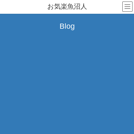
コ
ナ
お気楽魚沼人
ン
ビ
テ
ゲ
ン
ー
Blog
ツ
シ
へ
ョ
ス
ン
キ
に
ッ
移
プ
動