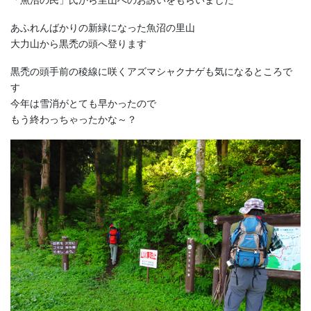
「魚沼の民」氏から里山へのお誘いをもらいました
あふれんばかりの新緑になった魚沼の里山
大力山から黒禿の頭へ登ります
黒禿の頭手前の稜線に咲くアズマシャクナゲも気になるところで
す
今年は雪消がとても早かったので
もう終わっちゃったかな～？