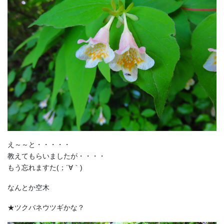
え～～と・・・・・
教えてもらいましたが・・・・
もう忘れますた(；´∀｀)
なんとか空木
★ツクバネウツギかな？