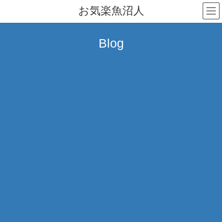
コ
ナ
お気楽魚沼人
ン
ビ
テ
ゲ
ン
ー
Blog
ツ
シ
へ
ョ
ス
ン
キ
に
ッ
移
プ
動