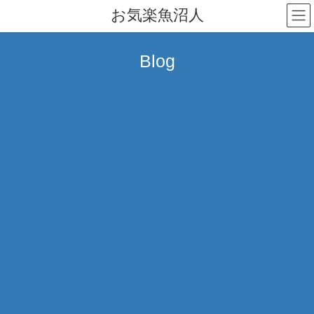
コ
ナ
お気楽魚沼人
ン
ビ
テ
ゲ
ン
ー
Blog
ツ
シ
へ
ョ
ス
ン
キ
に
ッ
移
プ
動