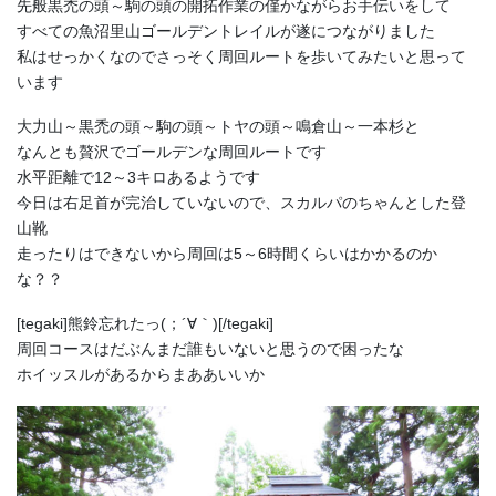
先般黒禿の頭～駒の頭の開拓作業の僅かながらお手伝いをして
すべての魚沼里山ゴールデントレイルが遂につながりました
私はせっかくなのでさっそく周回ルートを歩いてみたいと思って
います
大力山～黒禿の頭～駒の頭～トヤの頭～鳴倉山～一本杉と
なんとも贅沢でゴールデンな周回ルートです
水平距離で12～3キロあるようです
今日は右足首が完治していないので、スカルパのちゃんとした登
山靴
走ったりはできないから周回は5～6時間くらいはかかるのか
な？？
[tegaki]熊鈴忘れたっ(；´∀｀)[/tegaki]
周回コースはだぶんまだ誰もいないと思うので困ったな
ホイッスルがあるからまああいいか