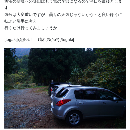
魚沼の高峰への登山はもう雪の季節になるので今日を最後としま
す
気分は大変重いですが、曇りの天気じゃないかな～と良いほうに
転ぶと勝手に考え
行くだけ行ってみましょうか
[tegaki]頑張れ！ 晴れ男(^o^)[/tegaki]