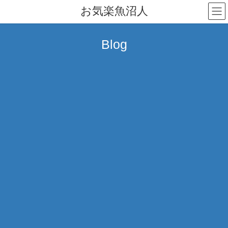
コ
ナ
お気楽魚沼人
ン
ビ
テ
ゲ
ン
ー
Blog
ツ
シ
へ
ョ
ス
ン
キ
に
ッ
移
プ
動