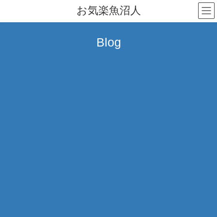
コ
ナ
お気楽魚沼人
ン
ビ
テ
ゲ
ン
ー
Blog
ツ
シ
へ
ョ
ス
ン
キ
に
ッ
移
プ
動