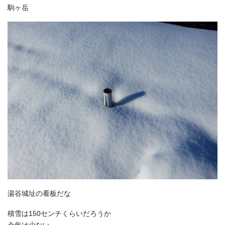
駒ヶ岳
湯谷城址の看板だな
積雪は150センチくらいだろうか
今年は少ない