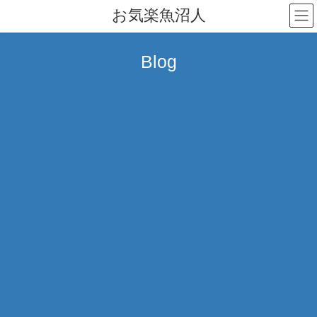
コ
ナ
お気楽魚沼人
ン
ビ
テ
ゲ
ン
ー
Blog
ツ
シ
へ
ョ
ス
ン
キ
に
ッ
移
プ
動