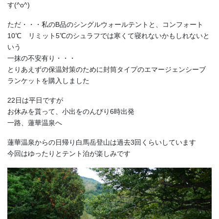
す(^o^)
ただ・・・私のB品のシングルウォールテントと、コンフォート
10℃ リミット5℃のシュラフでは寒くて寝れないかもしれないと
いう
一抹の不安有り・・・
とりあえずの保温対策のために封筒タイプのエマージェンシーブ
ランケットを購入しました
22日は平日ですが
お休みを貰って、小出をのんびり6時出発
一路、蓮華温泉へ
蓮華温泉からの日帰り白馬岳登山は過去3回くらいしています
今回はゆったりとテント泊が楽しみです