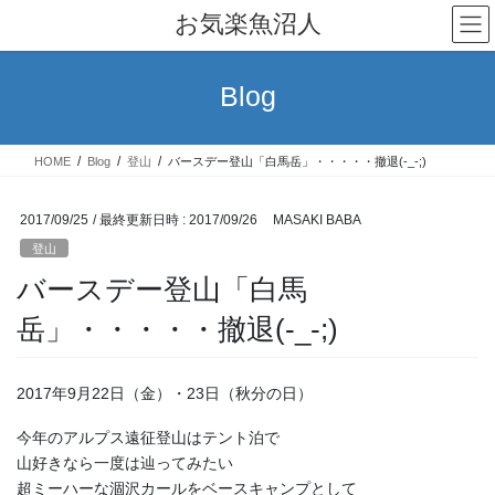
コ
ナ
お気楽魚沼人
ン
ビ
テ
ゲ
ン
ー
Blog
ツ
シ
へ
ョ
ス
ン
HOME
Blog
登山
バースデー登山「白馬岳」・・・・・撤退(-_-;)
キ
に
ッ
移
プ
動
2017/09/25
/ 最終更新日時 :
2017/09/26
MASAKI BABA
登山
バースデー登山「白馬
岳」・・・・・撤退(-_-;)
2017年9月22日（金）・23日（秋分の日）
今年のアルプス遠征登山はテント泊で
山好きなら一度は辿ってみたい
超ミーハーな涸沢カールをベースキャンプとして