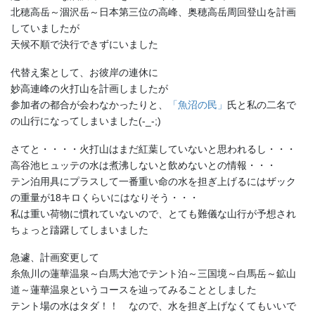
北穂高岳～涸沢岳～日本第三位の高峰、奥穂高岳周回登山を計画
していましたが
天候不順で決行できずにいました
代替え案として、お彼岸の連休に
妙高連峰の火打山を計画しましたが
参加者の都合が会わなかったりと、
「魚沼の民」
氏と私の二名で
の山行になってしまいました(-_-;)
さてと・・・・火打山はまだ紅葉していないと思われるし・・・
高谷池ヒュッテの水は煮沸しないと飲めないとの情報・・・
テン泊用具にプラスして一番重い命の水を担ぎ上げるにはザック
の重量が18キロくらいにはなりそう・・・
私は重い荷物に慣れていないので、とても難儀な山行が予想され
ちょっと躊躇してしまいました
急遽、計画変更して
糸魚川の蓮華温泉～白馬大池でテント泊～三国境～白馬岳～鉱山
道～蓮華温泉というコースを辿ってみることとしました
テント場の水はタダ！！ なので、水を担ぎ上げなくてもいいで