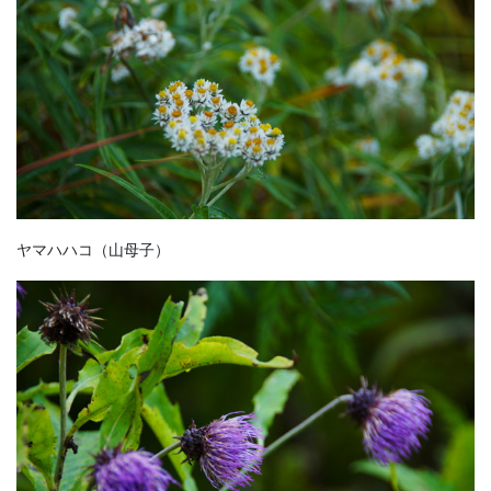
ヤマハハコ（山母子）