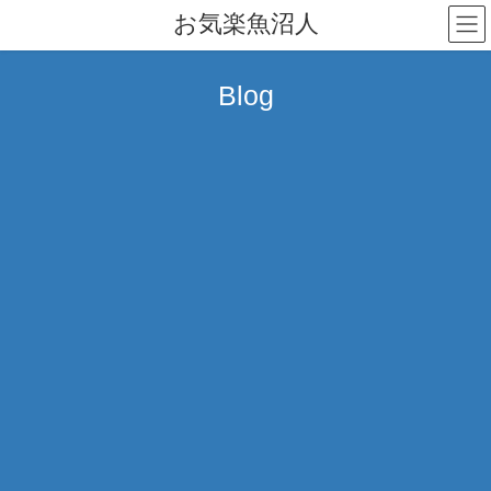
コ
ナ
お気楽魚沼人
ン
ビ
テ
ゲ
ン
ー
Blog
ツ
シ
へ
ョ
ス
ン
キ
に
ッ
移
プ
動