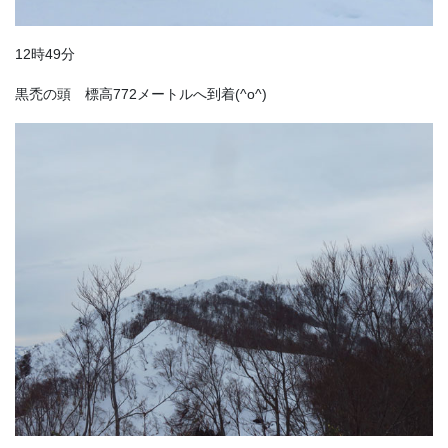
12時49分
黒禿の頭 標高772メートルへ到着(^o^)