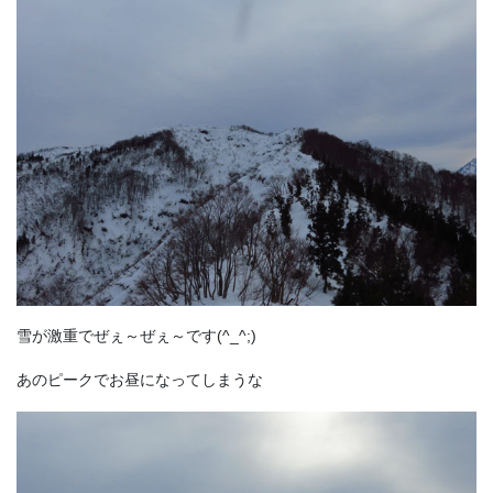
雪が激重でぜぇ～ぜぇ～です(^_^;)
あのピークでお昼になってしまうな