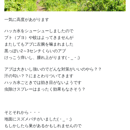
一気に高度があがります
ハッカ水をシューシューしましたので
ブト（ブヨ）や蚊はよってきませんが
またしてもアブに左腕を噛まれました
黒っぽい2～3センチくらいのアブ
けっこう痒いし、腫れ上がります(・_・;)
アブは大きいし強いのでどんな対策がいいのやら？？
汗の匂い？？にまとわりついてきます
ハッカ水ごときでは効き目がないようです
虫除けスプレーはまったく効果もなさそう？
そとそれから・・・
地面にスズメバチがいました(・_・;)
もしかしたら巣があるかもしれませんので