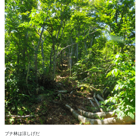
ブナ林は涼しげだ