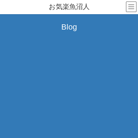
コ
ナ
お気楽魚沼人
ン
ビ
テ
ゲ
ン
ー
Blog
ツ
シ
へ
ョ
ス
ン
キ
に
ッ
移
プ
動