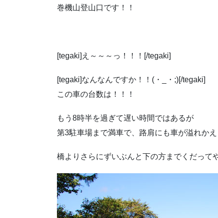
巻機山登山口です！！
[tegaki]え～～～っ！！！[/tegaki]
[tegaki]なんなんですか！！(・_・;)[/tegaki]
この車の台数は！！！
もう8時半を過ぎて遅い時間ではあるが
第3駐車場まで満車で、路肩にも車が溢れかえ
橋よりさらにずいぶんと下の方までくだってやっ