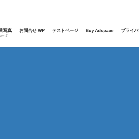
昔写真
お問合せ WP
テストページ
Buy Adspace
プライバ
lery=2]