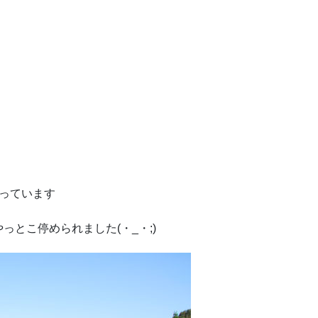
っています
とこ停められました(・_・;)