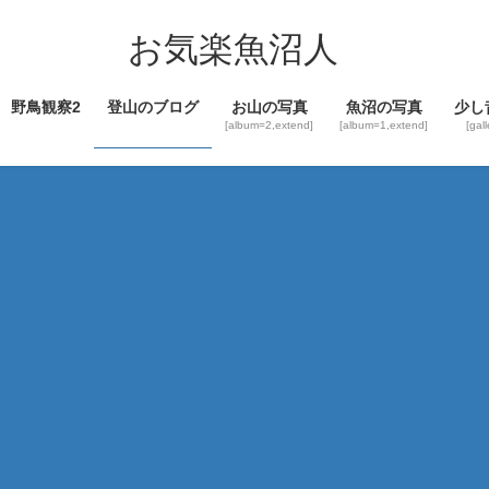
コ
ナ
ン
ビ
お気楽魚沼人
テ
ゲ
ン
ー
野鳥観察2
登山のブログ
お山の写真
魚沼の写真
少し
ツ
シ
[album=2,extend]
[album=1,extend]
[gal
へ
ョ
ス
ン
キ
に
ッ
移
プ
動