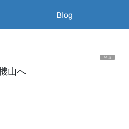
Blog
登山
機山へ