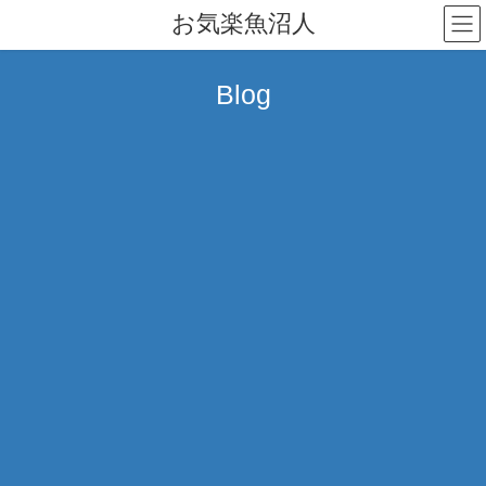
コ
ナ
お気楽魚沼人
ン
ビ
テ
ゲ
ン
ー
Blog
ツ
シ
へ
ョ
ス
ン
キ
に
ッ
移
プ
動