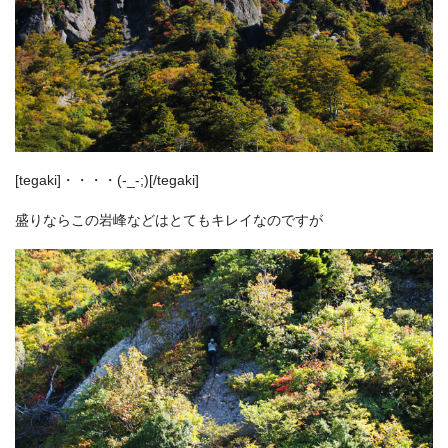
[tegaki]・・・・(-_-;)[/tegaki]
盛りならこの岩峰などはとてもキレイなのですが