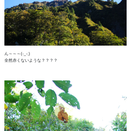
ん～～～(-_-;)
全然赤くないような？？？？