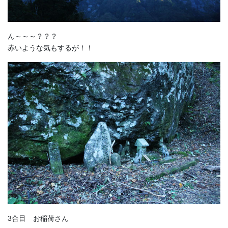
ん～～～？？？
赤いような気もするが！！
3合目 お稲荷さん