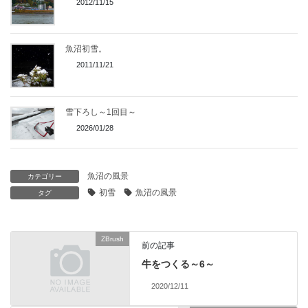
2012/11/15
魚沼初雪。
2011/11/21
雪下ろし～1回目～
2026/01/28
魚沼の風景
カテゴリー
初雪
魚沼の風景
タグ
ZBrush
前の記事
牛をつくる～6～
2020/12/11