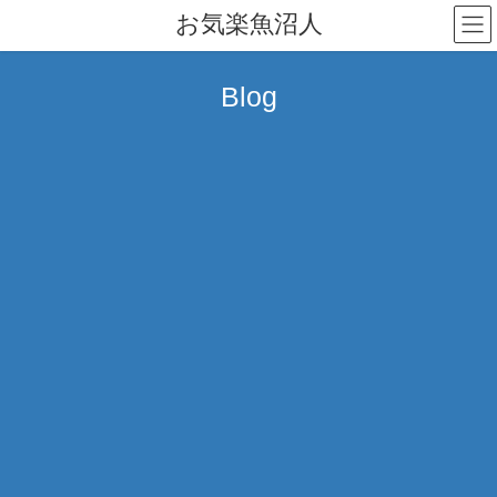
コ
ナ
お気楽魚沼人
ン
ビ
テ
ゲ
ン
ー
Blog
ツ
シ
へ
ョ
ス
ン
キ
に
ッ
移
プ
動