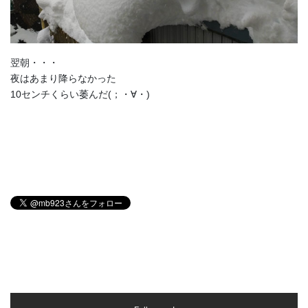
翌朝・・・
夜はあまり降らなかった
10センチくらい萎んだ(；・∀・)