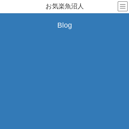
コ
ナ
お気楽魚沼人
ン
ビ
テ
ゲ
ン
ー
Blog
ツ
シ
へ
ョ
ス
ン
キ
に
ッ
移
プ
動