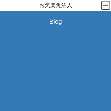
コ
ナ
お気楽魚沼人
ン
ビ
テ
ゲ
ン
ー
Blog
ツ
シ
へ
ョ
ス
ン
キ
に
ッ
移
プ
動