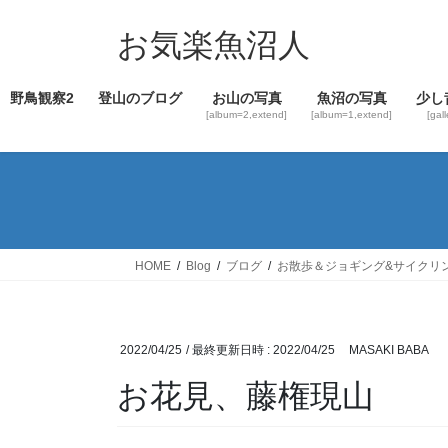
コ
ナ
ン
ビ
お気楽魚沼人
テ
ゲ
ン
ー
野鳥観察2
登山のブログ
お山の写真
魚沼の写真
少し
ツ
シ
[album=2,extend]
[album=1,extend]
[gal
へ
ョ
ス
ン
キ
に
ッ
移
プ
動
HOME
Blog
ブログ
お散歩＆ジョギング&サイクリ
2022/04/25
/ 最終更新日時 :
2022/04/25
MASAKI BABA
お花見、藤権現山