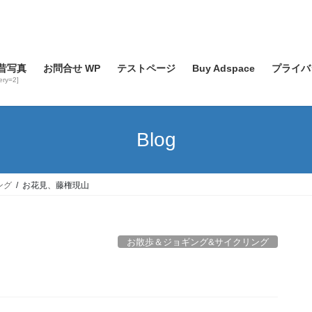
昔写真
お問合せ WP
テストページ
Buy Adspace
プライバ
lery=2]
Blog
ング
お花見、藤権現山
お散歩＆ジョギング&サイクリング