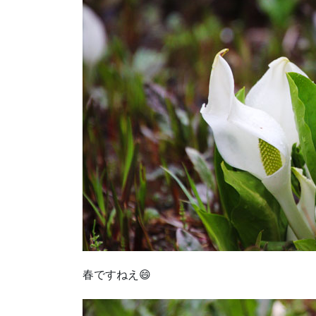
春ですねえ😄