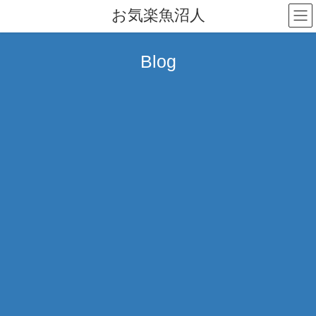
コ
ナ
お気楽魚沼人
ン
ビ
テ
ゲ
ン
ー
Blog
ツ
シ
へ
ョ
ス
ン
キ
に
ッ
移
プ
動