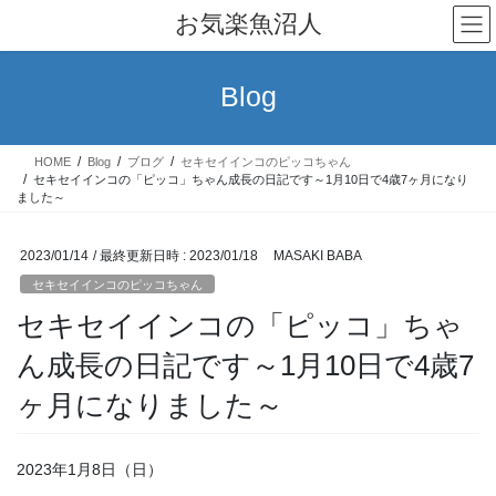
コ
ナ
お気楽魚沼人
ン
ビ
テ
ゲ
ン
ー
Blog
ツ
シ
へ
ョ
ス
ン
HOME
Blog
ブログ
セキセイインコのピッコちゃん
キ
に
セキセイインコの「ピッコ」ちゃん成長の日記です～1月10日で4歳7ヶ月になり
ッ
移
ました～
プ
動
2023/01/14
/ 最終更新日時 :
2023/01/18
MASAKI BABA
セキセイインコのピッコちゃん
セキセイインコの「ピッコ」ちゃ
ん成長の日記です～1月10日で4歳7
ヶ月になりました～
2023年1月8日（日）