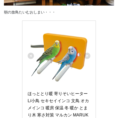
朝の放鳥たいむおしまい・・・
ほっととり暖 寄りそいヒーター 
L/小鳥 セキセイインコ 文鳥 オカ
メインコ 暖房 保温 冬 暖か とま
り木 寒さ対策 マルカン MARUK