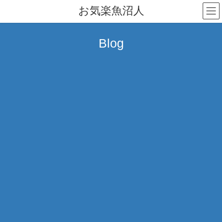
コ
ナ
お気楽魚沼人
ン
ビ
テ
ゲ
ン
ー
Blog
ツ
シ
へ
ョ
ス
ン
キ
に
ッ
移
プ
動