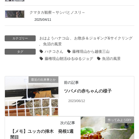
クマタカ観察～サシバとノスリ～
2025/04/11
おはようハナコ山
、
お散歩＆ジョギング&サイクリング
カテゴリー
、
魚沼の風景
ハナコさん
藤権現山から越後三山
タグ
藤権現山朝活ゆるゆるジョグ
魚沼の風景
最近の出来事とか
前の記事
ツバメの赤ちゃんの様子
2023/06/12
作ってみようDIY
次の記事
【メモ】ユッカの挿木 発根1週
間目