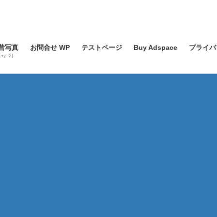
昔写真
お問合せ WP
テストページ
Buy Adspace
プライバ
lery=2]