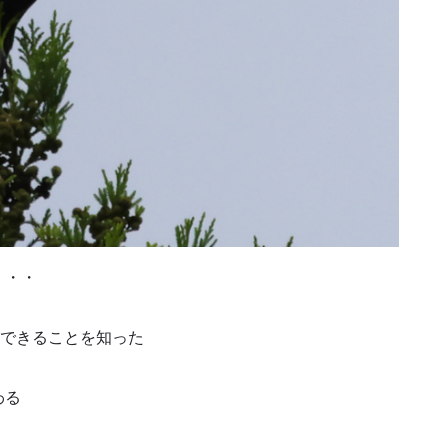
・・・
ができることを知った
わる