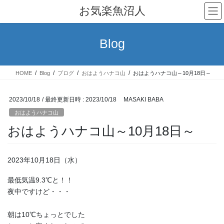
コ
ナ
お気楽魚沼人
ン
ビ
テ
ゲ
ン
ー
Blog
ツ
シ
へ
ョ
ス
ン
HOME
Blog
ブログ
おはようハナコ山
おはようハナコ山～10月18日～
キ
に
ッ
移
プ
動
2023/10/18
/ 最終更新日時 :
2023/10/18
MASAKI BABA
おはようハナコ山
おはようハナコ山～10月18日～
2023年10月18日（水）
最低気温9.3℃と！！
夜中ですけど・・・
朝は10℃ちょっとでした