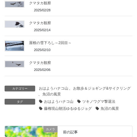
クマタカ観察
2025/02/28
クマタカ観察
2025/02/14
屋根の雪下ろし～2回目～
2025/02/10
クマタカ観察
2025/02/06
おはようハナコ山
、
お散歩＆ジョギング&サイクリング
カテゴリー
、
魚沼の風景
おはようハナコ山
ツキノワグマ撃退法
タグ
藤権現山朝活ゆるゆるジョグ
魚沼の風景
カメラ
前の記事