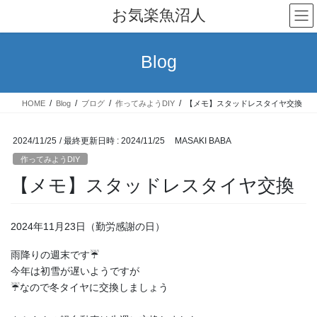
コ
ナ
お気楽魚沼人
ン
ビ
テ
ゲ
ン
ー
Blog
ツ
シ
へ
ョ
ス
ン
HOME
Blog
ブログ
作ってみようDIY
【メモ】スタッドレスタイヤ交換
キ
に
ッ
移
プ
動
2024/11/25
/ 最終更新日時 :
2024/11/25
MASAKI BABA
作ってみようDIY
【メモ】スタッドレスタイヤ交換
2024年11月23日（勤労感謝の日）
雨降りの週末です☔
今年は初雪が遅いようですが
☔なので冬タイヤに交換しましょう