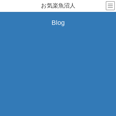
コ
ナ
お気楽魚沼人
ン
ビ
テ
ゲ
ン
ー
Blog
ツ
シ
へ
ョ
ス
ン
キ
に
ッ
移
プ
動