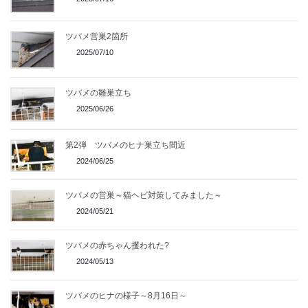
ツバメ営巣2箇所
2025/07/10
ツバメの雛巣立ち
2025/06/26
第2弾 ツバメのヒナ巣立ち間近
2024/06/25
ツバメの営巣～猫ヘビ対策してみました～
2024/05/21
ツバメの赤ちゃん攫われた?
2024/05/13
ツバメのヒナの様子～8月16日～