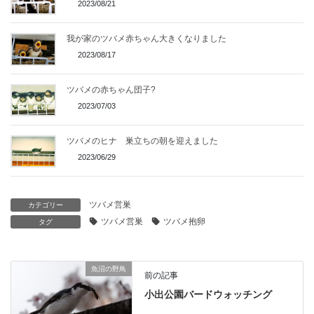
2023/08/21
我が家のツバメ赤ちゃん大きくなりました
2023/08/17
ツバメの赤ちゃん団子?
2023/07/03
ツバメのヒナ 巣立ちの朝を迎えました
2023/06/29
ツバメ営巣
カテゴリー
ツバメ営巣
ツバメ抱卵
タグ
魚沼の野鳥
前の記事
小出公園バードウォッチング