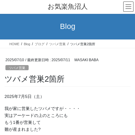
コ
ナ
お気楽魚沼人
ン
ビ
テ
ゲ
ン
ー
Blog
ツ
シ
へ
ョ
ス
ン
HOME
Blog
ブログ
ツバメ営巣
ツバメ営巣2箇所
キ
に
ッ
移
プ
動
2025/07/10
/ 最終更新日時 :
2025/07/11
MASAKI BABA
ツバメ営巣
ツバメ営巣2箇所
2025年7月5日（土）
我が家に営巣したツバメですが・・・・
実はアーケードの上のところにも
もう1番が営巣して
雛が産まれました?