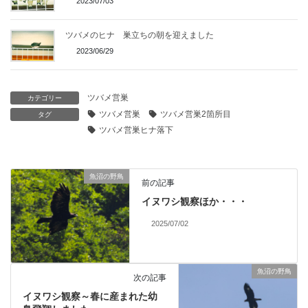
2023/07/03
ツバメのヒナ 巣立ちの朝を迎えました
2023/06/29
ツバメ営巣
カテゴリー
ツバメ営巣
ツバメ営巣2箇所目
タグ
ツバメ営巣ヒナ落下
魚沼の野鳥
前の記事
イヌワシ観察ほか・・・
2025/07/02
魚沼の野鳥
次の記事
イヌワシ観察～春に産まれた幼