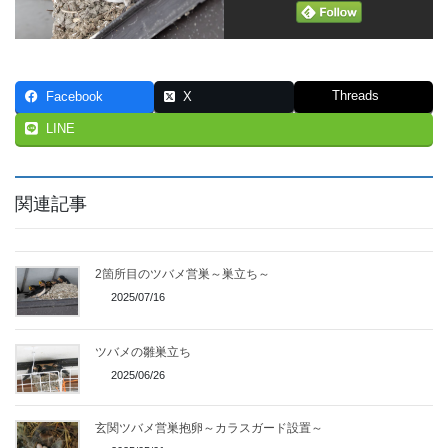
Threads
Facebook
X
LINE
関連記事
2箇所目のツバメ営巣～巣立ち～
2025/07/16
ツバメの雛巣立ち
2025/06/26
玄関ツバメ営巣抱卵～カラスガード設置～