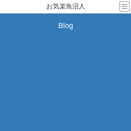
コ
ナ
お気楽魚沼人
ン
ビ
テ
ゲ
ン
ー
Blog
ツ
シ
へ
ョ
ス
ン
キ
に
ッ
移
プ
動