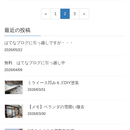
投
固
固
固
«
1
2
3
»
稿
定
定
定
ペ
ペ
ペ
の
最近の投稿
ー
ー
ー
ペ
ジ
ジ
ジ
はてなブログに引っ越しですが・・・
ー
2026/05/22
ジ
送
無料 はてなブログに引っ越し中
り
2026/04/09
ミライース凹みキズDIY塗装
2026/03/31
【メモ】ベランダの雪囲い撤去
2026/03/30