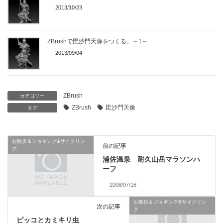
2013/10/23
ZBrushで毘沙門天像をつくる。～1～
2013/09/04
ZBrush
カテゴリー
ZBrush
毘沙門天像
タグ
お散歩＆ジョギング&サイクリン
前の記事
グ
浦佐温泉 耐久山岳マラソンハ
ーフ
2008/07/16
お散歩＆ジョギング&サイクリン
次の記事
グ
ピッコとカミキリ虫