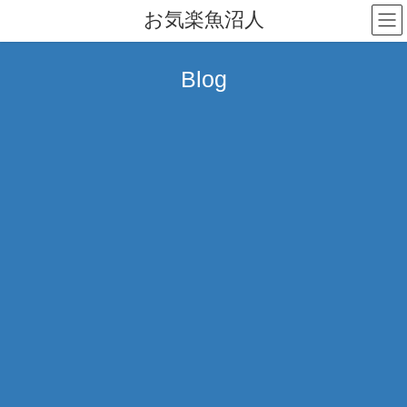
コ
ナ
お気楽魚沼人
ン
ビ
テ
ゲ
ン
ー
Blog
ツ
シ
へ
ョ
ス
ン
キ
に
ッ
移
プ
動