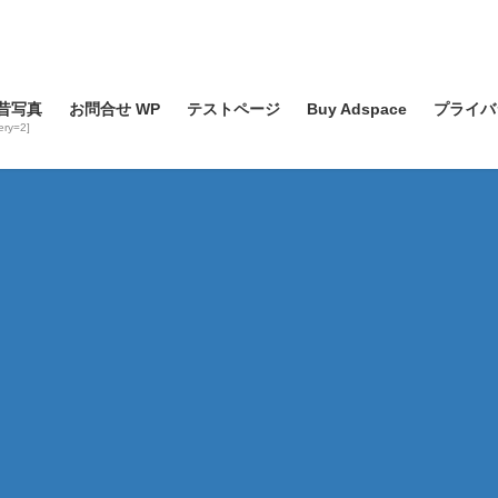
昔写真
お問合せ WP
テストページ
Buy Adspace
プライバ
lery=2]