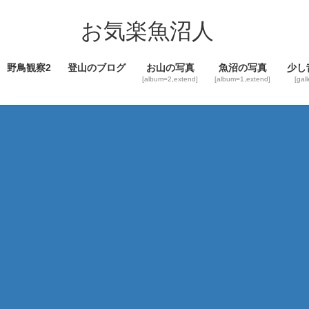
コ
ナ
ン
ビ
お気楽魚沼人
テ
ゲ
ン
ー
野鳥観察2
登山のブログ
お山の写真
魚沼の写真
少し
ツ
シ
[album=2,extend]
[album=1,extend]
[gal
へ
ョ
ス
ン
キ
に
ッ
移
プ
動