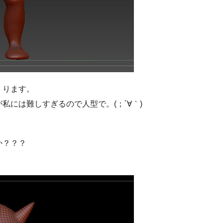
くります。
私には難しすぎるので人型で。(；´∀｀)
か？？？